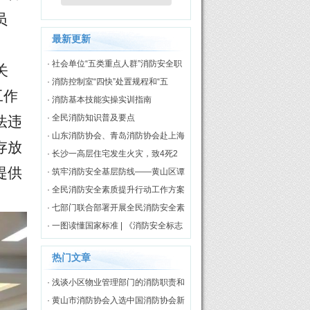
员
最新更新
· 社会单位“五类重点人群”消防安全职
关
责
· 消防控制室“四快”处置规程和“五
工作
知”评价标准
· 消防基本技能实操实训指南
· 全民消防知识普及要点
法违
· 山东消防协会、青岛消防协会赴上海
存放
市消防协会开展调研交流
· 长沙一高层住宅发生火灾，致4死2
提供
伤
· 筑牢消防安全基层防线——黄山区谭
家桥镇专职消防队正式揭牌启用
· 全民消防安全素质提升行动工作方案
（2026—2030年）
· 七部门联合部署开展全民消防安全素
质提升行动
· 一图读懂国家标准 | 《消防安全标志
第3部分：设置要求》
热门文章
· 浅谈小区物业管理部门的消防职责和
工作模式
· 黄山市消防协会入选中国消防协会新