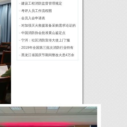
一届理事单位
· 建设工程消防监督管理规定
· 考评人员工作流程图
· 会员入会申请表
· 对加强灭火救援装备采购需求论证的
几点思考
· 中国消防协会批准黄山鉴定点
· 宁洱：社区消防宣传大使上门“服
务”[图]
· 2019年全国第三批次消防行业特有
工种职业技能鉴定理论统考在黄山市
· 黑龙江省国庆节期间整改火患4万余
举行
处