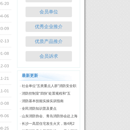
05-20
会员单位
04-06
优秀企业推介
03-09
02-13
优质产品推介
01-08
会员诉求
12-03
最新更新
11-21
· 社会单位“五类重点人群”消防安全职
11-01
责
· 消防控制室“四快”处置规程和“五
知”评价标准
· 消防基本技能实操实训指南
10-08
· 全民消防知识普及要点
09-06
· 山东消防协会、青岛消防协会赴上海
市消防协会开展调研交流
· 长沙一高层住宅发生火灾，致4死2
08-25