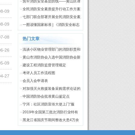
伤
· 筑牢消防安全基层防线——黄山区谭
家桥镇专职消防队正式揭牌启用
· 全民消防安全素质提升行动工作方案
08-09
（2026—2030年）
· 七部门联合部署开展全民消防安全素
08-09
质提升行动
· 一图读懂国家标准 | 《消防安全标志
第3部分：设置要求》
07-08
热门文章
· 浅谈小区物业管理部门的消防职责和
06-26
工作模式
· 黄山市消防协会入选中国消防协会新
05-09
一届理事单位
· 建设工程消防监督管理规定
· 考评人员工作流程图
04-27
· 会员入会申请表
· 对加强灭火救援装备采购需求论证的
几点思考
· 中国消防协会批准黄山鉴定点
· 宁洱：社区消防宣传大使上门“服
务”[图]
· 2019年全国第三批次消防行业特有
工种职业技能鉴定理论统考在黄山市
· 黑龙江省国庆节期间整改火患4万余
举行
处