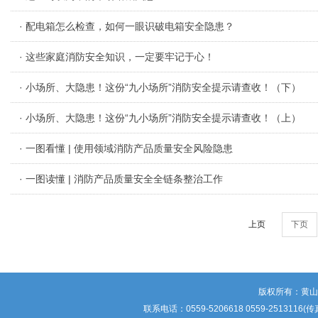
· 配电箱怎么检查，如何一眼识破电箱安全隐患？
· 这些家庭消防安全知识，一定要牢记于心！
· 小场所、大隐患！这份“九小场所”消防安全提示请查收！（下）
· 小场所、大隐患！这份“九小场所”消防安全提示请查收！（上）
· 一图看懂 | 使用领域消防产品质量安全风险隐患
· 一图读懂 | 消防产品质量安全全链条整治工作
上页
下页
版权所有：黄
联系电话：0559-5206618 0559-25