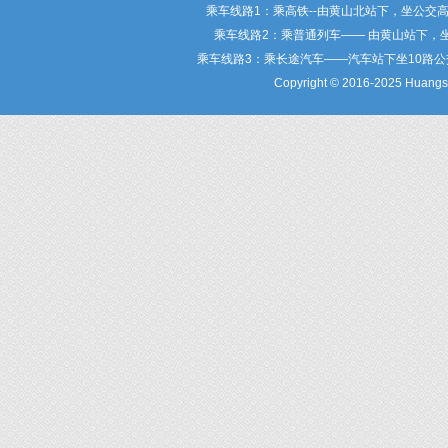
乘车线路1：乘高铁--由黄山北站下，坐公交
乘车线路2：乘普通列车—— 由黄山站下，
乘车线路3：乘长途汽车——汽车站下坐10路
Copyright © 2016-2025 Huangsha