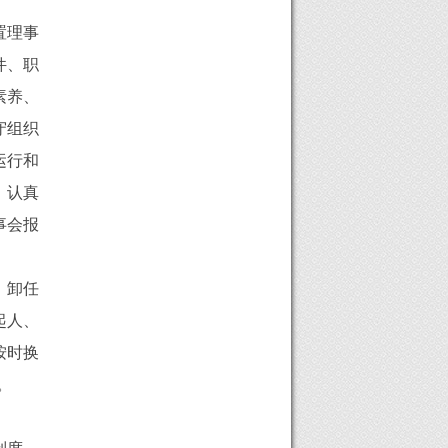
置理事
件、职
素养、
守组织
运行和
，认真
事会报
、卸任
起人、
按时换
。