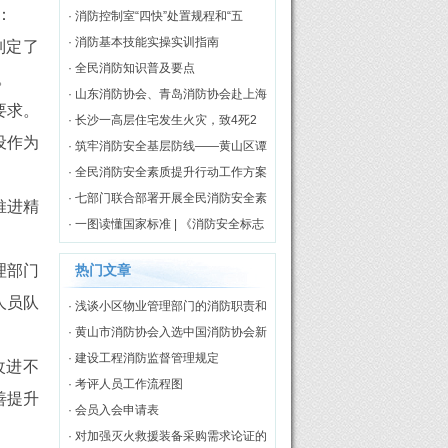
：
责
· 消防控制室“四快”处置规程和“五
知”评价标准
· 消防基本技能实操实训指南
制定了
· 全民消防知识普及要点
。
· 山东消防协会、青岛消防协会赴上海
要求。
市消防协会开展调研交流
· 长沙一高层住宅发生火灾，致4死2
设作为
伤
· 筑牢消防安全基层防线——黄山区谭
家桥镇专职消防队正式揭牌启用
· 全民消防安全素质提升行动工作方案
（2026—2030年）
· 七部门联合部署开展全民消防安全素
推进精
质提升行动
· 一图读懂国家标准 | 《消防安全标志
第3部分：设置要求》
理部门
热门文章
人员队
· 浅谈小区物业管理部门的消防职责和
工作模式
· 黄山市消防协会入选中国消防协会新
一届理事单位
· 建设工程消防监督管理规定
改进不
· 考评人员工作流程图
善提升
· 会员入会申请表
· 对加强灭火救援装备采购需求论证的