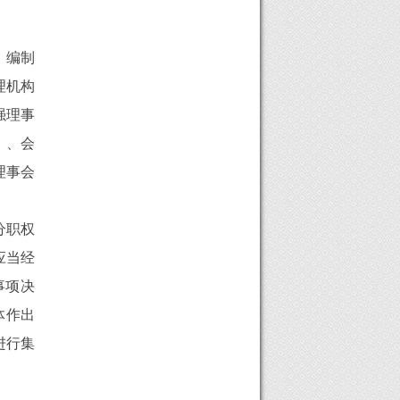
，编制
理机构
强理事
）、会
理事会
分职权
应当经
事项决
体作出
进行集