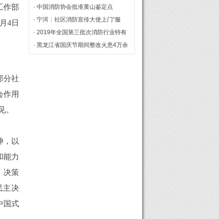
工作部
几点思考
· 中国消防协会批准黄山鉴定点
· 宁洱：社区消防宣传大使上门“服
9月4日
务”[图]
· 2019年全国第三批次消防行业特有
工种职业技能鉴定理论统考在黄山市
· 黑龙江省国庆节期间整改火患4万余
举行
处
部分社
会作用
见。
神，以
和能力
、决策
民主决
中国式