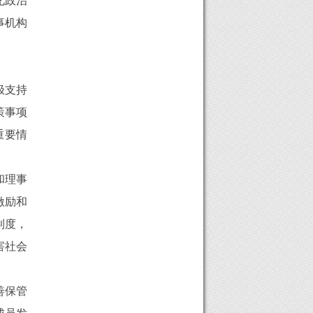
化政治
事机构
极支持
策事项
重要情
和理事
激励和
制度，
害社会
善保管