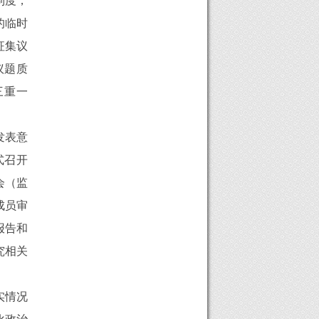
制度，
的临时
征集议
议题质
三重一
发表意
式召开
会（监
成员审
报告和
究相关
实情况