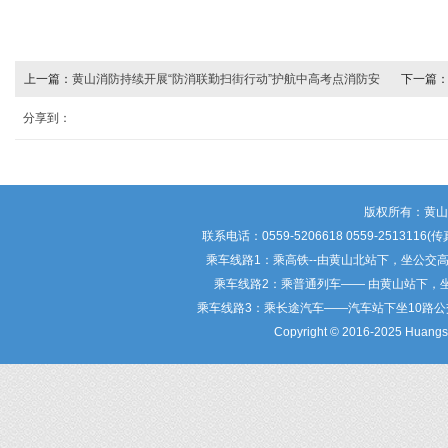
上一篇：
黄山消防持续开展“防消联勤扫街行动”护航中高考点消防安
下一篇
全
的意见
分享到：
版权所有：黄
联系电话：0559-5206618 0559-25
乘车线路1：乘高铁--由黄山北站下，坐公交
乘车线路2：乘普通列车—— 由黄山站下，
乘车线路3：乘长途汽车——汽车站下坐10路
Copyright © 2016-2025 Huangsha