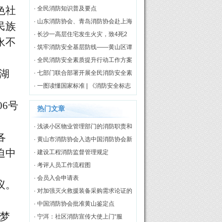
色社
· 全民消防知识普及要点
· 山东消防协会、青岛消防协会赴上海
民族
市消防协会开展调研交流
· 长沙一高层住宅发生火灾，致4死2
永不
伤
· 筑牢消防安全基层防线——黄山区谭
家桥镇专职消防队正式揭牌启用
· 全民消防安全素质提升行动工作方案
南湖
（2026—2030年）
· 七部门联合部署开展全民消防安全素
质提升行动
· 一图读懂国家标准 | 《消防安全标志
第3部分：设置要求》
06号
热门文章
· 浅谈小区物业管理部门的消防职责和
各
工作模式
· 黄山市消防协会入选中国消防协会新
迫中
一届理事单位
· 建设工程消防监督管理规定
· 考评人员工作流程图
· 会员入会申请表
议。
· 对加强灭火救援装备采购需求论证的
几点思考
· 中国消防协会批准黄山鉴定点
梦
· 宁洱：社区消防宣传大使上门“服