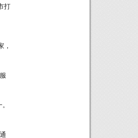
市打
家，
，服
一。
、通