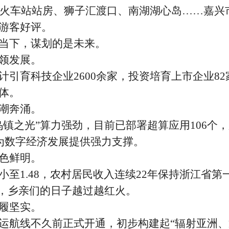
嘉兴火车站站房、狮子汇渡口、南湖湖心岛……嘉兴
游客好评。
下，谋划的是未来。
领发展。
计引育科技企业
2600余家，投资培育上市企业82
体。
潮奔涌。
乌镇之光”算力强劲，目前已部署超算应用106个
，为数字经济发展提供强力支撑。
色鲜明。
小至
1.48，农村居民收入连续22年保持浙江省第
”，乡亲们的日子越过越红火。
履坚实。
航线不久前正式开通，初步构建起
“辐射亚洲