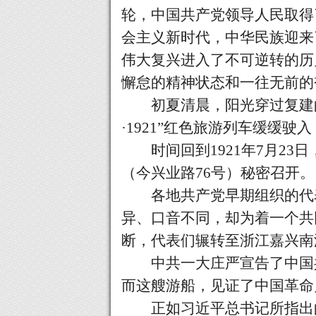
轮，中国共产党领导人民取得
会主义新时代，中华民族迎来
伟大复兴进入了不可逆转的历
懈怠的精神状态和一往无前的
初夏清晨，阳光穿过复建
·1921”红色旅游列车缓缓
时间回到
1921年7月2
（今兴业路76号）秘密召开。
各地共产党早期组织的代表
异、口音不同，却为着一个共
断，代表们辗转至浙江嘉兴南
中共一大庄严宣告了中国共
而这艘游船，见证了中国革命
正如习近平总书记所指出