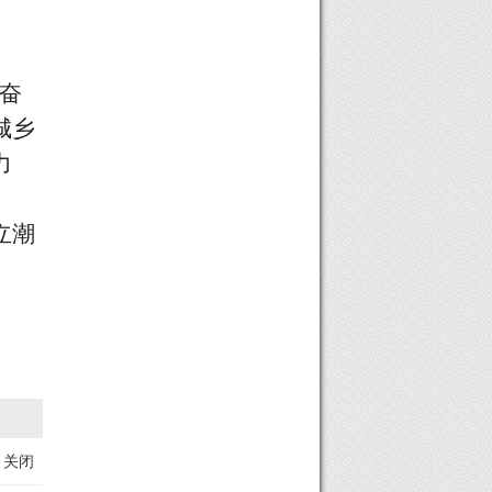
奋
城乡
力
立潮
》
关闭