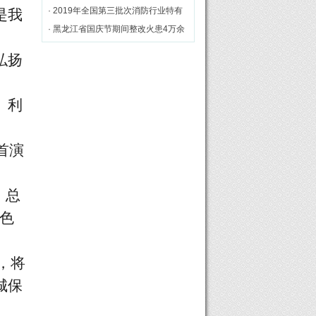
务”[图]
· 2019年全国第三批次消防行业特有
是我
工种职业技能鉴定理论统考在黄山市
· 黑龙江省国庆节期间整改火患4万余
举行
处
弘扬
、利
年首演
》总
色
》，将
城保