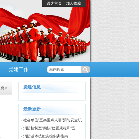
设为首页
|
加入收藏
党建工作
党建信息
信息
>
最新更新
· 社会单位“五类重点人群”消防安全职
责
· 消防控制室“四快”处置规程和“五
巨
知”评价标准
· 消防基本技能实操实训指南