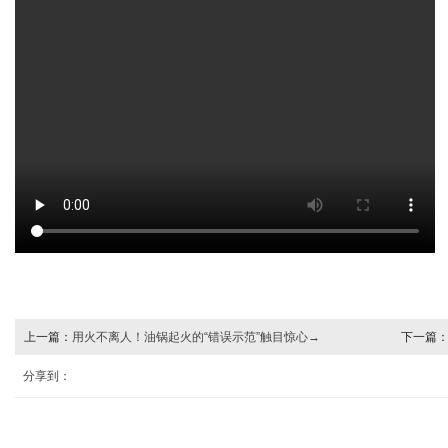
上一篇：
用火不离人！油锅起火的“错误示范”触目惊心→
下一篇
活动
分享到：